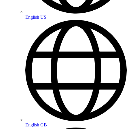
English US
English GB